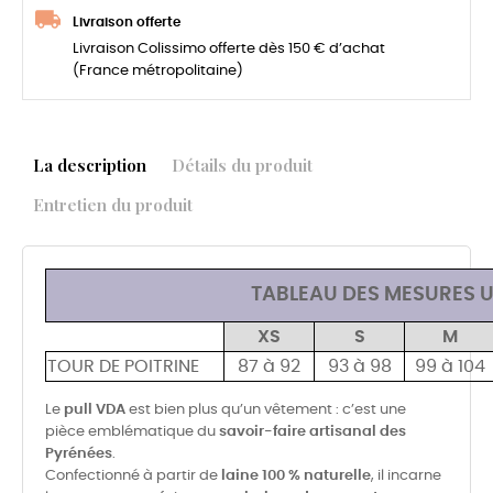
Livraison offerte
Livraison Colissimo offerte dès 150 € d’achat
(France métropolitaine)
La description
Détails du produit
Entretien du produit
TABLEAU DES MESURES U
XS
S
M
TOUR DE POITRINE
87 à 92
93 à 98
99 à 104
Le
pull VDA
est bien plus qu’un vêtement : c’est une
pièce emblématique du
savoir-faire artisanal des
Pyrénées
.
Confectionné à partir de
laine 100 % naturelle
, il incarne