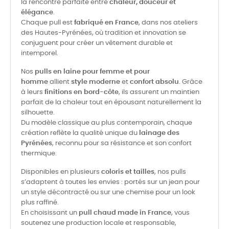
la rencontre parfaite entre
chaleur, douceur et
élégance
.
Chaque pull est
fabriqué en France
, dans nos ateliers
des Hautes-Pyrénées, où tradition et innovation se
conjuguent pour créer un vêtement durable et
intemporel.
Nos
pulls en laine pour femme et pour
homme
allient
style moderne
et
confort absolu
. Grâce
à leurs
finitions en bord-côte
, ils assurent un maintien
parfait de la chaleur tout en épousant naturellement la
silhouette.
Du modèle classique au plus contemporain, chaque
création reflète la qualité unique du
lainage des
Pyrénées
, reconnu pour sa résistance et son confort
thermique.
Disponibles en plusieurs
coloris et tailles
, nos pulls
s’adaptent à toutes les envies : portés sur un jean pour
un style décontracté ou sur une chemise pour un look
plus raffiné.
En choisissant un
pull chaud made in France
, vous
soutenez une production locale et responsable,