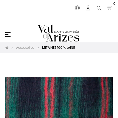
0
Basculer
☰
la
navigation
Accessoires
MITAINES 100 % LAINE